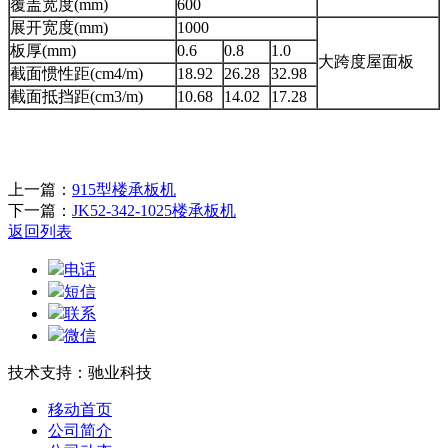
覆盖宽度(mm)
600
展开宽度(mm)
1000
板厚(mm)
0.6
0.8
1.0
大跨度屋面板
截面惯性距(cm4/m)
18.92
26.28
32.98
截面抵挡距(cm3/m)
10.68
14.02
17.28
上一篇：
915型楼承板机
下一篇：
JK52-342-1025楼承板机
返回列表
电话
短信
联系
微信
技术支持：驰业科技
移动首页
公司简介