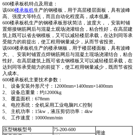
600楼承板机特点及用途：
该600
楼承板机
生产的钢楼板，用于高层楼层面板，具有波峰
高、强度大等特点，而且自动化程度高，成本低廉。
600楼承板机生产的钢楼承板形状简洁，波度大，，安装时铺
置熔接钢筋网后与混凝土观场浇灌组合，粘合性好，在高层建
筑上既可以省去钢模板，又可以减轻楼层承载，在达到同等承
受能力的前提出，使工程用钢量减少，从而节省投资。
该600楼承板机生产的楼承钢板，用于楼层楼面板，具有波峰
大、、安装时铺置点焊钢筋网后与混凝土现场浇灌结合，粘合
性好。在高层建筑上既可省去钢模板又可以减轻楼层承载，在
达到同等承受能力的前提下，使工程用钢量减少，既而节省投
入成本。
600楼承板机主要技术参数：
1、 设备安装外形尺寸：12000mm×1400mm×1400mm
2、 设备总重量：约12000kg
3、 覆盖面积：678mm
4、 电控系统：全机采用工业电脑PLC控制
5、 主机功率：15kw，液压剪切功率：4kw
6、 工作速度：10000mm/min
压型钢板型号
75-200-600
用途