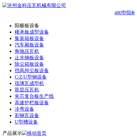
480型阳
阳极板设备
楼承板成型设备
集装箱板设备
汽车厢板设备
角驰压瓦机
止水钢板设备
除尘箱板设备
挡风抑尘板设备
C/Z/U型钢设备
琉璃瓦成型机
双层压瓦机
夹芯复合板生产线
高速护栏板设备
冷弯设备
彩钢瓦设备
U型槽设备
产品展示