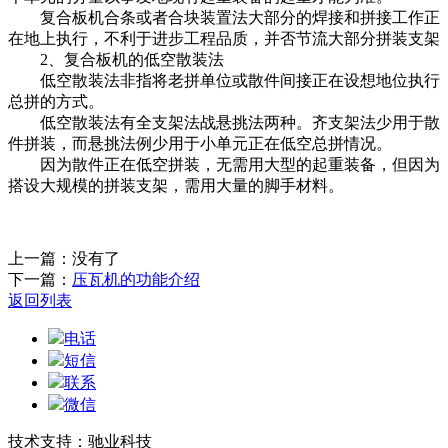
复合板机合条或者合块装置法大部分的焊接和拼接工作正
在地上执行，不利于进步工程品质，并否节流大部分拼装支架
2、复合板机的低空散装法
低空散装法非指将老拼单位或散件间接正在设想地位执行
总拼的方式。
低空散装法有全支架法战悬挑法两种。齐支架法少用于散
件拼装，而悬挑法例少用于小单元正在低空总拼情况。
因为散件正在低空拼装，无需用大型的起重装备，但因为
搭设大规模的拼装支架，需用大量的脚手材料。
上一篇：没有了
下一篇：
压瓦机的功能介绍
返回列表
电话
短信
联系
微信
技术支持：驰业科技