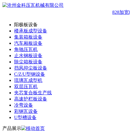
828加宽
阳极板设备
楼承板成型设备
集装箱板设备
汽车厢板设备
角驰压瓦机
止水钢板设备
除尘箱板设备
挡风抑尘板设备
C/Z/U型钢设备
琉璃瓦成型机
双层压瓦机
夹芯复合板生产线
高速护栏板设备
冷弯设备
彩钢瓦设备
U型槽设备
产品展示