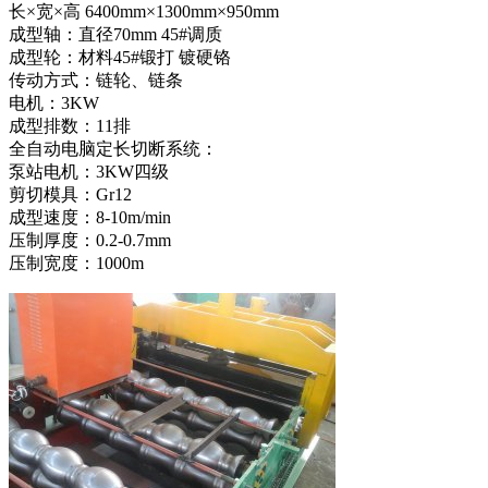
长×宽×高 6400mm×1300mm×950mm
成型轴：直径70mm 45#调质
成型轮：材料45#锻打 镀硬铬
传动方式：链轮、链条
电机：3KW
成型排数：11排
全自动电脑定长切断系统：
泵站电机：3KW四级
剪切模具：Gr12
成型速度：8-10m/min
压制厚度：0.2-0.7mm
压制宽度：1000m