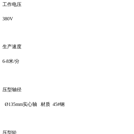
工作电压
380V
生产速度
6-8米/分
压型轴径
Ø135mm实心轴 材质 45#钢
压型轮