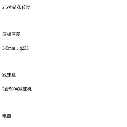
2.5寸链条传动
压板厚度
3-5mm，q235
减速机
2台500#减速机
电器