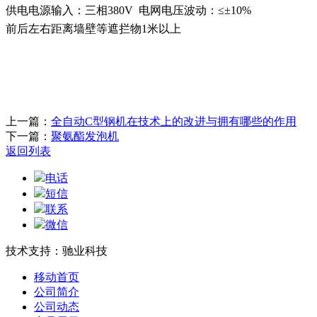
供电电源输入：三相380V 电网电压波动：≤±10%
前后左右距离墙壁等遮拦物1米以上
上一篇：
全自动C型钢机在技术上的改进与拥有哪些的作用
下一篇：
聚氨酯发泡机
返回列表
电话
短信
联系
微信
技术支持：驰业科技
移动首页
公司简介
公司动态