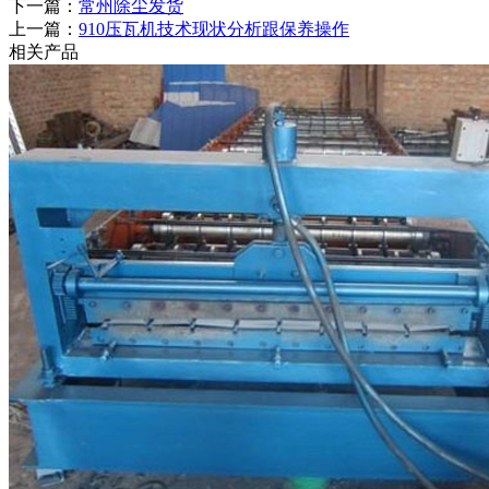
下一篇：
常州除尘发货
上一篇：
910压瓦机技术现状分析跟保养操作
相关产品