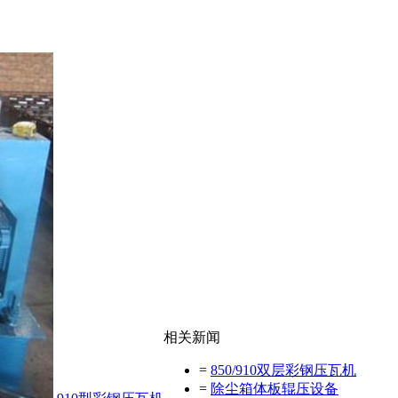
相关新闻
=
850/910双层彩钢压瓦机
=
除尘箱体板辊压设备