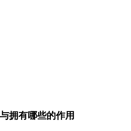
进与拥有哪些的作用