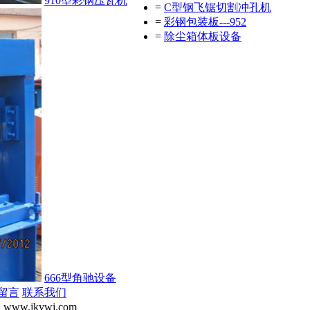
910型彩钢压瓦机
=
C型钢飞锯切割冲孔机
=
彩钢包装板---952
=
除尘箱体板设备
666型角驰设备
留言
联系我们
w.jkywj.com