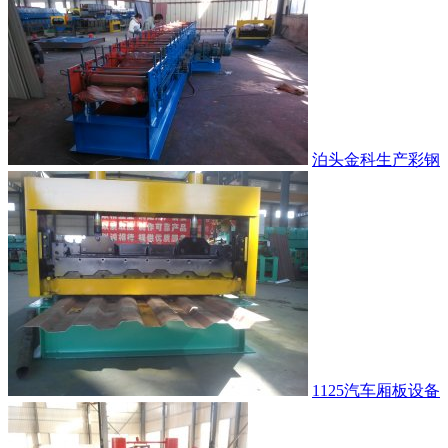
泊头金科生产彩钢
1125汽车厢板设备