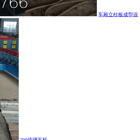
车厢立柱板成型设
700琉璃瓦机