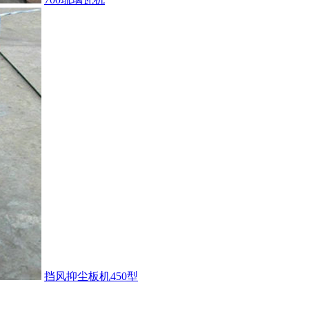
挡风抑尘板机450型