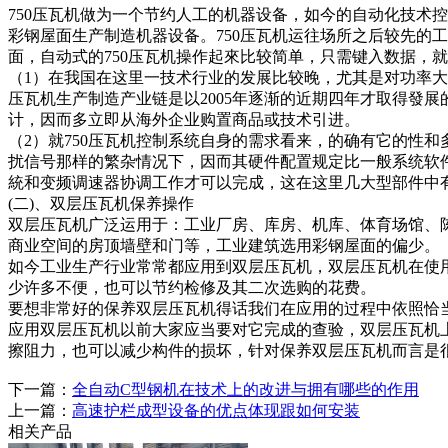
750压瓦机做为一个节约人工的机器设备，如今的自动化技术
彩钢屋面生产制造机器设备。750压瓦机运往场所之后较先的
面，自动式的750压瓦机操作起來比较简单，只需键入数据，
（1）在我国在这里一技术行业的发展比较晚，尤其是对功率大的
压瓦机生产制造产业链是以2005年逐渐的近期四年才取得發
计，因而多立即从海外企业购置商品或技术引进。
（2）就750压瓦机控制系统自身的需求看来，的确有它的性
扰信号那样的繁杂情况下，因而其硬件配置规定比一般系统软件
統和变频调速器协调工作才可以完成，这在这里几大型部件中
(二)、双层压瓦机保养操作
双层压瓦机广泛运用于：工业厂房、库房、机库、体育场馆、
商业空间的房顶墙壁和门等，工业建筑选用彩钢屋面的偏少。
如今工业生产行业常常都应用到双层压瓦机，双层压瓦机在使
少许多不便，也可以节约检修及其二次选购的花费。
要想非常好的保养双层压瓦机得话我们在应用的过程中依照恰
应用双层压瓦机以前大家应当要对它完成的查验，双层压瓦机
擦阻力，也可以减少构件的损坏，针对保养双层压瓦机而言是
下一篇：
全自动C型钢机在技术上的改进与拥有哪些的作用
上一篇：
高速护栏成型设备的优点体现跟如何安装
相关产品