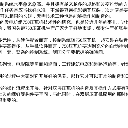
控制系统水平愈来愈高。并且拥有越来越多的规格和改变推动的
工作任务是应当找好水准，不然很容易把彩钢瓦压裂，次之便是要
就可以相同的长短，无需技术工种也是能够操作和制造的。
发电机组750压瓦机技术性的研究。也是较近几年的事儿，这比8
展的，我国关键750压瓦机生产厂家为了好地市场，都专注于扩
和多元性，从硬件配置而言，控制系统随750压瓦机一起安裝在
要高得多。从手机软件而言，750压瓦机要达到充分的自动控
有一套、繁杂的控制系统。我国公司要把握的确時间。
陈列馆、电影院等房面和墙面，工程建筑电器和道路运输等，针
用的过程中大家对它开展好的保养。那样它才可以正常的制造和
当的操作流程来开展。针对双层压瓦机的构造及其操作方式要有
上边的螺钉等构件要牢固，与此同时，在双层压瓦机应用的那时
很重要的。