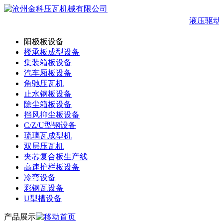
液压驱动
阳极板设备
楼承板成型设备
集装箱板设备
汽车厢板设备
角驰压瓦机
止水钢板设备
除尘箱板设备
挡风抑尘板设备
C/Z/U型钢设备
琉璃瓦成型机
双层压瓦机
夹芯复合板生产线
高速护栏板设备
冷弯设备
彩钢瓦设备
U型槽设备
产品展示