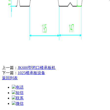
上一篇：
JK600型闭口楼承板机
下一篇：
1025楼承板设备
返回列表
电话
短信
联系
微信