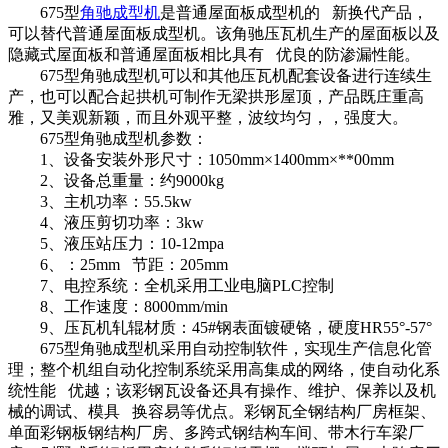
675型
角驰成型机
是普通屋面板成型机的 新换代产品，
可以替代普通屋面板成型机。该角驰压瓦机生产的屋面板以及
隐藏式屋面板和普通屋面板相比具有 优良的防渗漏性能。
675型角驰成型机可以和其他压瓦机配套设备进行连续生
产，也可以配合起拱机可制作无梁拱形屋顶，产品既庄重高
雅，又美观新颖，而且外观平整，波纹均匀，，强度大。
675型角驰成型机参数：
1、设备安装外形尺寸：1050mm×1400mm×**00mm
2、设备总重量：约9000kg
3、主机功率：55.5kw
4、液压剪切功率：3kw
5、液压站压力：10-12mpa
6、：25mm 节距：205mm
7、电控系统：全机采用工业电脑PLC控制
8、工作速度：8000mm/min
9、压瓦机轧辊材质：45#钢表面镀硬铬，硬度HR55°-57°
675型角驰成型机采用自动控制软件，实现生产信息化管
理；整个机组自动化控制系统采用高集成的网络，使自动化系
统性能 优越；该彩钢瓦设备还具有操作、维护、保养以及机
械的调试、模具 换容易等优点。彩钢瓦全钢结构厂房框架、
单面彩钢板钢结构厂房、多跨式钢结构车间、带木行车梁厂