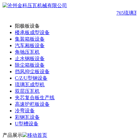
765琉璃
阳极板设备
楼承板成型设备
集装箱板设备
汽车厢板设备
角驰压瓦机
止水钢板设备
除尘箱板设备
挡风抑尘板设备
C/Z/U型钢设备
琉璃瓦成型机
双层压瓦机
夹芯复合板生产线
高速护栏板设备
冷弯设备
彩钢瓦设备
U型槽设备
产品展示