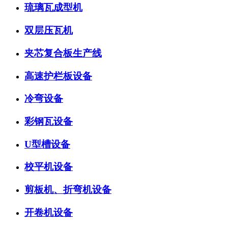
琉璃瓦成型机
双层压瓦机
夹芯复合板生产线
高速护栏板设备
冷弯设备
彩钢瓦设备
U型槽设备
校平机设备
剪板机、折弯机设备
开卷机设备