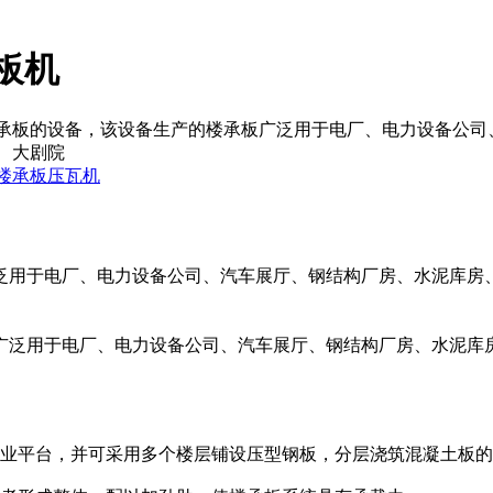
承板机
承板的设备，该设备生产的楼承板广泛用于电厂、电力设备公司
、大剧院
楼承板压瓦机
泛用于电厂、电力设备公司、汽车展厅、钢结构厂房、水泥库房
泛用于电厂、电力设备公司、汽车展厅、钢结构厂房、水泥库
作业平台，并可采用多个楼层铺设压型钢板，分层浇筑混凝土板