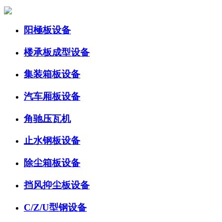
阳極板设备
楼承板成型设备
集装箱板设备
汽车厢板设备
角驰压瓦机
止水钢板设备
除尘箱板设备
挡风抑尘板设备
C/Z/U型钢设备