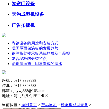
卷帘门设备
天沟成型机设备
广告扣扳机
彩钢设备的用途和安装方式
我国屋面保温板的发展趋势
钢筋桁架楼承板系统构成及产品规
复合墙板的分类特点
彩钢屋面施工因素造成的漏水
座机：0317-8898988
传真：0317-8898788
邮箱：jkywj888@163.com
地址：河北泊头付庄工业区
当前位置：
返回首页
>
产品展示
>
楼承板成型设备
>