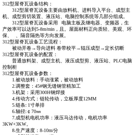
312型屋脊瓦设备结构：
312型屋脊瓦设备主要由放料机、进料导入平台、成型主
机、成型剪切装置、液压站、电脑控制系统等几部分组成。
312型屋脊瓦设备采用 电脑主板及继电器、变频器，生
产效率可以达到5-8m/min，且。屋面材料正向质轻、美观、环
保、 、隔音隔热等方向发展。
312型屋脊瓦设备工艺流程：
被动开卷→导向进料 卷带校平→辊压成型→定长切断
312型屋脊瓦设备的配置：
普通放料架、成型主机、液压成型剪、液压站、PLC电脑
控制柜
312型屋脊瓦设备参数：
1.被动放料：手动涨紧，被动放料
2.调整套：45#钢无缝钢管精加工
3.机架：采用300H钢焊接
4.传动方式：链轮传动，立板厚度12MM
5.链条: 1寸单排
6.轴径:￠70㎜
7.成型机电机功率：液压马达传动，电机功率
3KW+3KW。
8.生产速度：8-10m/分