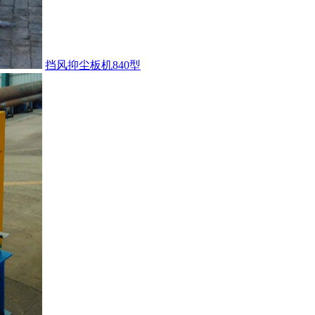
挡风抑尘板机840型