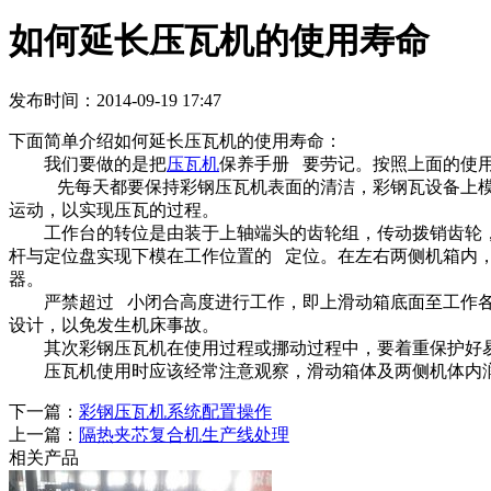
如何延长压瓦机的使用寿命
发布时间：2014-09-19 17:47
下面简单介绍如何延长压瓦机的使用寿命：
我们要做的是把
压瓦机
保养手册 要劳记。按照上面的使
先每天都要保持彩钢压瓦机表面的清洁，彩钢瓦设备上模冲
运动，以实现压瓦的过程。
工作台的转位是由装于上轴端头的齿轮组，传动拨销齿轮，
杆与定位盘实现下模在工作位置的 定位。在左右两侧机箱内
器。
严禁超过 小闭合高度进行工作，即上滑动箱底面至工作各面 
设计，以免发生机床事故。
其次彩钢压瓦机在使用过程或挪动过程中，要着重保护好易
压瓦机使用时应该经常注意观察，滑动箱体及两侧机体内润
下一篇：
彩钢压瓦机系统配置操作
上一篇：
隔热夹芯复合机生产线处理
相关产品