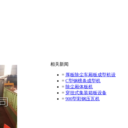
相关新闻
=
厚板除尘车厢板成型机设
=
C型钢檩条成型机
=
除尘厢体板机
=
穿挂式集装箱板设备
=
900型彩钢压瓦机