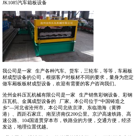
JK1085汽车箱板设备
我公司是一家 生产各种汽车。货车，三轮车，等等，车厢板
材成型设备的公司，根据客户对板材不同的要求，量身为您定
做车厢板板材成型设备，欢迎有需要的客户咨询我们。
沧州金科压瓦机械有限公司是一家 生产销售彩钢设备、彩钢
压瓦机、金属成型设备的 厂家。本公司位于“中国铸造之
乡”—河北省沧州市。本公司北依京津、东临渤海（黄骅
港）、西距石家庄、南至济南仅200公里。京沪高速铁路、高
速公路、104国道贯穿本市，铁路业的方便，交通方便，经济
发达，地理位置优越。