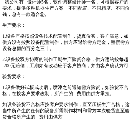
我公司有 设计师5名，软件调整设计师一名，可根据客户的
要求，提供多种机器生产方案，不同配置、不同精度、不同价
钱，总有一款适合您。
生产要求：
1.设备严格按照设备技术配置制作，货真价实，客户满意，如
供方没有按照设备配置制作，供方应退给需方定金，赔偿需方
设备总额的百分之三十。
2.设备按双方协商的制作工期生产验货合格，供方违约按每超
200元赔偿，工期如有改动应于客户协商，并由客户确认方可
验货要求：
1.设备做好试板成功后，喷漆之前通知需方验货，如验货不合
格，在按客户要求改制，所产生的 费用由供方承担。
如设备验货不合格应按客户要求制作，直至压板生产合格，这
当中所产生的任何的设备所需制作材料和需方本次验货直至验
货合格所产生的 费用由供方