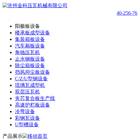
40-256-7
阳极板设备
楼承板成型设备
集装箱板设备
汽车厢板设备
角驰压瓦机
止水钢板设备
除尘箱板设备
挡风抑尘板设备
C/Z/U型钢设备
琉璃瓦成型机
双层压瓦机
夹芯复合板生产线
高速护栏板设备
冷弯设备
彩钢瓦设备
U型槽设备
产品展示