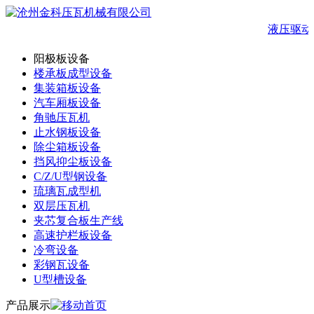
液压驱动
阳极板设备
楼承板成型设备
集装箱板设备
汽车厢板设备
角驰压瓦机
止水钢板设备
除尘箱板设备
挡风抑尘板设备
C/Z/U型钢设备
琉璃瓦成型机
双层压瓦机
夹芯复合板生产线
高速护栏板设备
冷弯设备
彩钢瓦设备
U型槽设备
产品展示