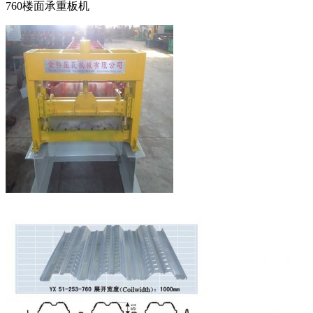
760楼面承重板机