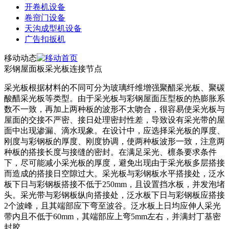
开卷机设备
卷帘门设备
天沟成型机设备
广告扣扳机
移动动态
彩钢屋面板采光板连接节点
采光板根据材料的不同可分为玻璃纤维增强聚醋采光板、聚碳
酸醋采光板等类型。由于采光板与彩钢屋面压型板的热膨胀系
数不一致，再加上两种板的波形不太吻合，很容易使采光板与
屋面的交接不严密、接日处理密封性差，导致设有采光带的屋
面中出现渗漏、滴水现象。在设计中，应选择采光板的厚度、
刚度与彩钢板的厚度、刚度协调，使两种板波形一致，注意两
种板的搭接长度与接缝的密封。在满足采光、檩条要求条件
下，尽可能减小采光板的厚度，避免出现由于采光板多层搭接
而造成的搭接日空隙过大。采光板与彩钢板水平搭接处，泛水
板下日与彩钢板搭接不低于250mm，且设置挡水板，并发泡堵
头。采光带与彩钢板纵向搭接处，泛水板下日与彩钢板应搭接
2个波峰，且其端部应下弯至波谷。泛水板上日均应伸人采光
带内且不低于60mm，其端部应上弯5mm左右，并满封丁基密
封胶。