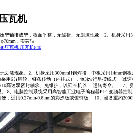
型压瓦机
，压型轴排成型，板面平整，无皱折、无划漆现象。2、机身采用300
φ70mm，实芯轴
40压瓦机 压瓦机840
无划漆现象。
2
、机身采用
300mmH
钢焊接，中板采用
14mm
钢板
动采用
6
分链轮、链条传动（内挂式），
4#3kw
行星摆线式
减速机
210
高速双密封轴承、免维护，以延长机器
运转寿命。
7
、
型。
8
、电脑控制系统采用高智能工业电子编程器
PLC
变频器控制
简便，适用
0.27mm-0.8mm
的彩涂板或镀锌板。
10
、设备重约
2000