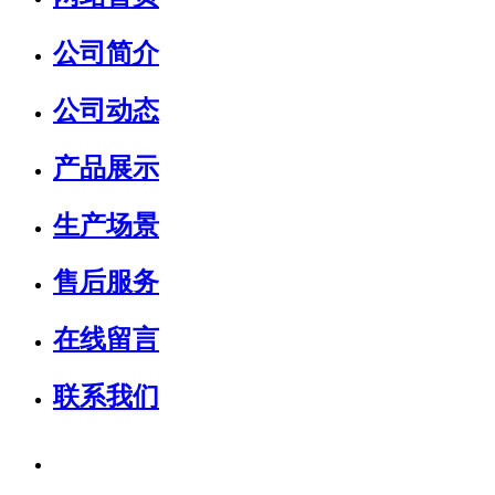
公司简介
公司动态
产品展示
生产场景
售后服务
在线留言
联系我们
销售热线：
15931739599