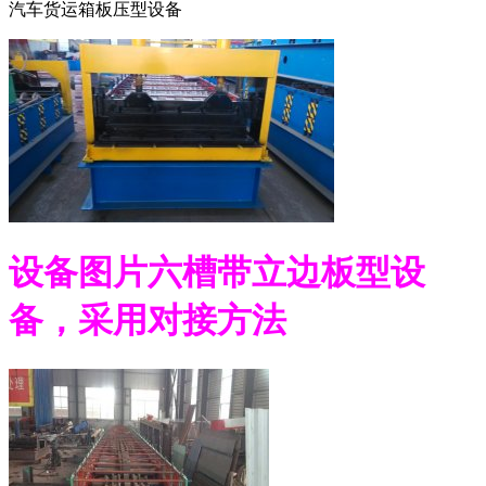
汽车货运箱板压型设备
设备图片六槽带立边板型设
备，采用对接方法