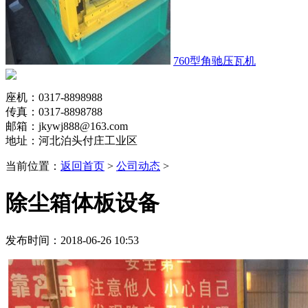
760型角驰压瓦机
座机：0317-8898988
传真：0317-8898788
邮箱：jkywj888@163.com
地址：河北泊头付庄工业区
当前位置：
返回首页
>
公司动态
>
除尘箱体板设备
发布时间：2018-06-26 10:53