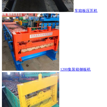
车箱板压瓦机
1200集装箱侧板机