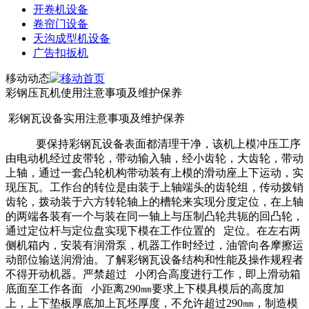
开卷机设备
卷帘门设备
天沟成型机设备
广告扣扳机
移动动态
彩钢压瓦机使用注意事项及维护保养
彩钢瓦设备实用注意事项及维护保养
要保持彩钢瓦设备表面都清理干净，该机上模冲压工序
由电动机经过皮带轮，带动输入轴，经小齿轮，大齿轮，带动
上轴，通过一套凸轮机构带动装有上模的滑动座上下运动，实
现压瓦。工作台的转位是由装于上轴端头的齿轮组，传动拨销
齿轮，拨动装于六方转轮轴上的槽轮来实现分度定位，在上轴
的两端各装有一个与装在同一轴上与压制凸轮共轭的回凸轮，
通过定位杆与定位盘实现下模在工作位置的 定位。在左右两
侧机箱内，安装有润滑泵，机器工作时经过，油管向各摩擦运
动部位输送润滑油。了解彩钢瓦设备结构和性能及操作规程者
不得开动机器。严禁超过 小闭合高度进行工作，即上滑动箱
底面至工作各面 小距离290㎜要求上下模具模后的高度加
上，上下垫板厚底加上瓦坯厚度，不允许超过290㎜，制造模