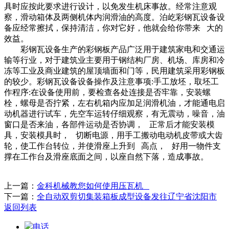
具时应按此要求进行设计，以免发生机床事故。经常注意观
察，滑动箱体及两侧机体内润滑油的高度。泊屹彩钢瓦设备设
备应经常擦拭，保持清洁，你对它好，他就会给你带来 大的
效益。
彩钢瓦设备生产的彩钢板产品广泛用于建筑家电和交通运
输等行业，对于建筑业主要用于钢结构厂房、机场、库房和冷
冻等工业及商业建筑的屋顶墙面和门等，民用建筑采用彩钢板
的较少。彩钢瓦设备设备操作及注意事项:手工放坯，取坯工
作程序:在设备使用前，要检查各处连接是否牢靠，安装螺
栓，螺母是否拧紧，左右机箱内应加足润滑机油，才能通电启
动机器进行试车，先空车运转仔细观察，有无震动，噪音，油
窗口是否来油，各部件运动是否协调， 正常后才能安装模
具，安装模具时， 切断电源，用手工搬动电动机皮带或大齿
轮，使工作台转位，并使滑座上升到 高点， 好用一物件支
撑在工作台及滑座底面之间，以座自然下落，造成事故。
上一篇：
金科机械教您如何使用压瓦机
下一篇：
全自动双剪切集装箱板成型设备发往辽宁省沈阳市
返回列表
电话