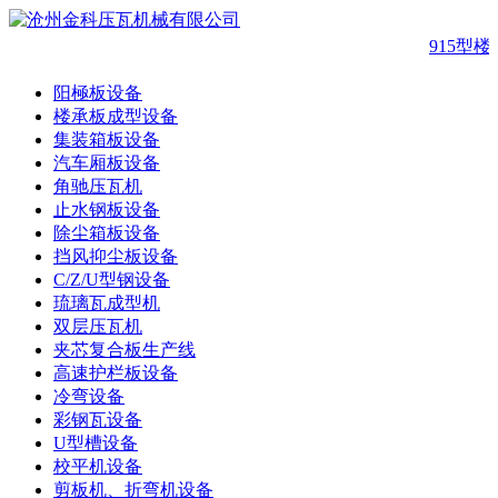
915型
阳極板设备
楼承板成型设备
集装箱板设备
汽车厢板设备
角驰压瓦机
止水钢板设备
除尘箱板设备
挡风抑尘板设备
C/Z/U型钢设备
琉璃瓦成型机
双层压瓦机
夹芯复合板生产线
高速护栏板设备
冷弯设备
彩钢瓦设备
U型槽设备
校平机设备
剪板机、折弯机设备