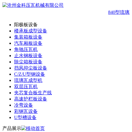
840型琉璃
阳极板设备
楼承板成型设备
集装箱板设备
汽车厢板设备
角驰压瓦机
止水钢板设备
除尘箱板设备
挡风抑尘板设备
C/Z/U型钢设备
琉璃瓦成型机
双层压瓦机
夹芯复合板生产线
高速护栏板设备
冷弯设备
彩钢瓦设备
U型槽设备
产品展示