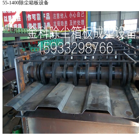
55-1400除尘箱板设备