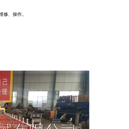
维修、操作。