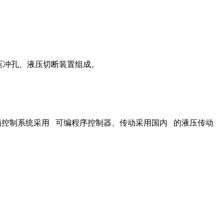
压冲孔、液压切断装置组成。
控制系统采用 可编程序控制器、传动采用国内 的液压传动