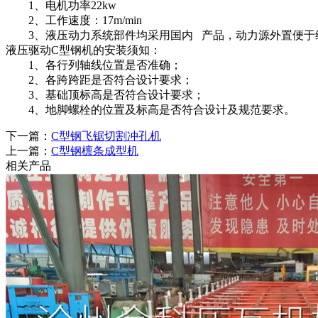
1、电机功率22kw
2、工作速度：17m/min
3、液压动力系统部件均采用国内 产品，动力源外置便于
液压驱动C型钢机的安装须知：
1、各行列轴线位置是否准确；
2、各跨跨距是否符合设计要求；
3、基础顶标高是否符合设计要求；
4、地脚螺栓的位置及标高是否符合设计及规范要求。
下一篇：
C型钢飞锯切割冲孔机
上一篇：
C型钢檩条成型机
相关产品