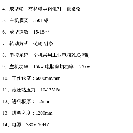
4、成型轮：材料轴承钢锻打，镀硬铬
5、主机底架：350H钢
6、成型道数：15-18排
7、转动方式：链轮 链条
8、电控系统：全机采用工业电脑PLC控制
9、主机功率：15kw 电脑剪切功率：5.5kw
10、工作速度：6000mm/min
11、液压站压力：10-12MPa
12、进料板厚：1-2mm
13、进料宽度：1200mm
14、电源：380V 50HZ