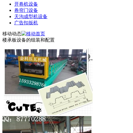
开卷机设备
卷帘门设备
天沟成型机设备
广告扣扳机
移动动态
楼承板设备的组装和配置