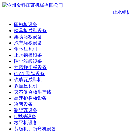
止水钢
阳極板设备
楼承板成型设备
集装箱板设备
汽车厢板设备
角驰压瓦机
止水钢板设备
除尘箱板设备
挡风抑尘板设备
C/Z/U型钢设备
琉璃瓦成型机
双层压瓦机
夹芯复合板生产线
高速护栏板设备
冷弯设备
彩钢瓦设备
U型槽设备
校平机设备
剪板机、折弯机设备