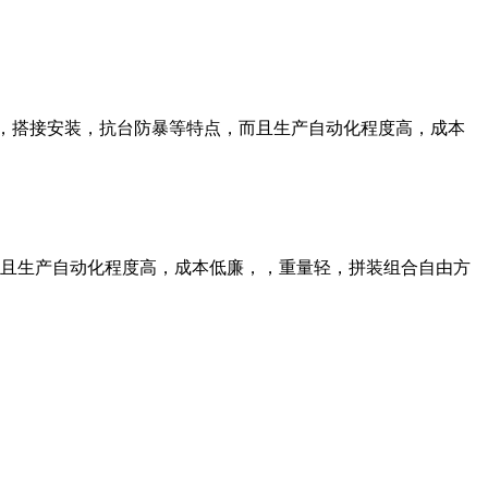
，搭接安装，抗台防暴等特点，而且生产自动化程度高，成本
且生产自动化程度高，成本低廉，，重量轻，拼装组合自由方