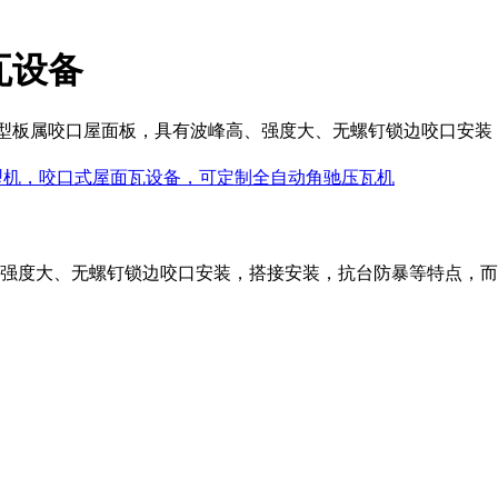
瓦设备
型板属咬口屋面板，具有波峰高、强度大、无螺钉锁边咬口安装
压型机，咬口式屋面瓦设备，可定制全自动角驰压瓦机
度大、无螺钉锁边咬口安装，搭接安装，抗台防暴等特点，而