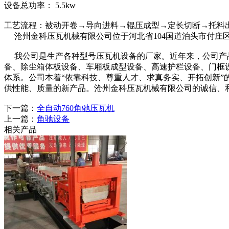
设备总功率： 5.5kw
工艺流程：被动开卷→导向进料→辊压成型→定长切断→托料
沧州金科压瓦机械有限公司位于河北省104国道泊头市付庄
我公司是生产各种型号压瓦机设备的厂家。近年来，公司产品
备、除尘箱体板设备、车厢板成型设备、高速护栏设备、门框
体系。公司本着“依靠科技、尊重人才、求真务实、开拓创新”
供性能、质量的新产品。沧州金科压瓦机械有限公司的诚信、
下一篇：
全自动760角驰压瓦机
上一篇：
角驰设备
相关产品