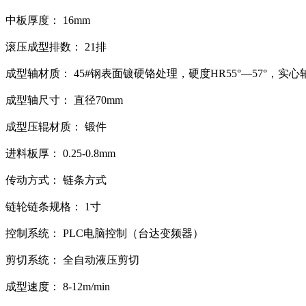
中板厚度： 16mm
滚压成型排数： 21排
成型轴材质： 45#钢表面镀硬铬处理，硬度HR55°—57°，实心
成型轴尺寸： 直径70mm
成型压辊材质： 锻件
进料板厚： 0.25-0.8mm
传动方式： 链条方式
链轮链条规格： 1寸
控制系统： PLC电脑控制（台达变频器）
剪切系统： 全自动液压剪切
成型速度： 8-12m/min