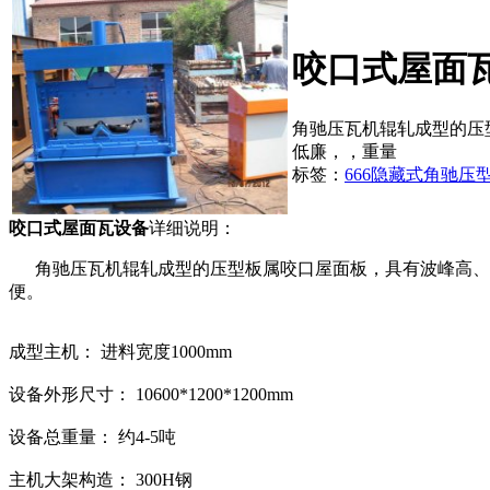
咬口式屋面
角驰压瓦机辊轧成型的压
低廉，，重量
标签：
666隐藏式角驰
咬口式屋面瓦设备
详细说明：
角驰压瓦机辊轧成型的压型板属咬口屋面板，具有波峰高、强
便。
成型主机： 进料宽度1000mm
设备外形尺寸： 10600*1200*1200mm
设备总重量： 约4-5吨
主机大架构造： 300H钢