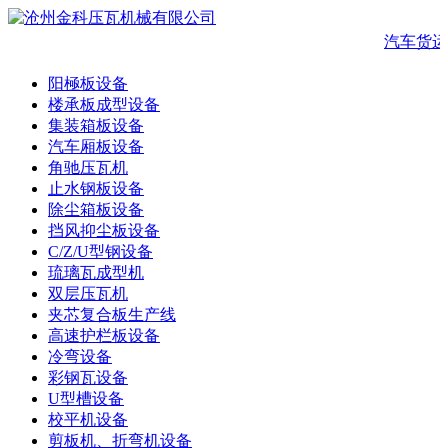
汽车货运
阳極板设备
楼承板成型设备
集装箱板设备
汽车厢板设备
角驰压瓦机
止水钢板设备
除尘箱板设备
挡风抑尘板设备
C/Z/U型钢设备
琉璃瓦成型机
双层压瓦机
夹芯复合板生产线
高速护栏板设备
冷弯设备
彩钢瓦设备
U型槽设备
校平机设备
剪板机、折弯机设备