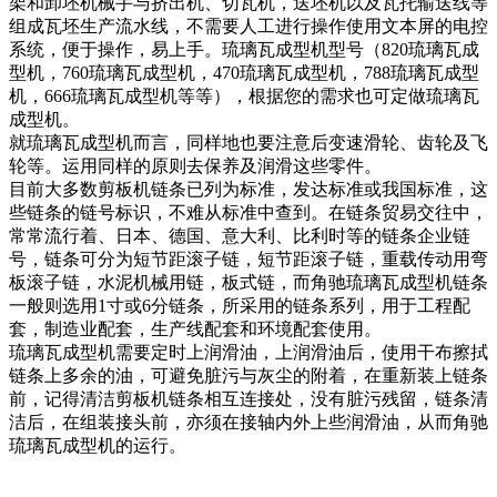
架和卸坯机械手与挤出机、切瓦机，送坯机以及瓦托输送线等
组成瓦坯生产流水线，不需要人工进行操作使用文本屏的电控
系统，便于操作，易上手。琉璃瓦成型机型号（820琉璃瓦成
型机，760琉璃瓦成型机，470琉璃瓦成型机，788琉璃瓦成型
机，666琉璃瓦成型机等等），根据您的需求也可定做琉璃瓦
成型机。
就琉璃瓦成型机而言，同样地也要注意后变速滑轮、齿轮及飞
轮等。运用同样的原则去保养及润滑这些零件。
目前大多数剪板机链条已列为标准，发达标准或我国标准，这
些链条的链号标识，不难从标准中查到。在链条贸易交往中，
常常流行着、日本、德国、意大利、比利时等的链条企业链
号，链条可分为短节距滚子链，短节距滚子链，重载传动用弯
板滚子链，水泥机械用链，板式链，而角驰琉璃瓦成型机链条
一般则选用1寸或6分链条，所采用的链条系列，用于工程配
套，制造业配套，生产线配套和环境配套使用。
琉璃瓦成型机需要定时上润滑油，上润滑油后，使用干布擦拭
链条上多余的油，可避免脏污与灰尘的附着，在重新装上链条
前，记得清洁剪板机链条相互连接处，没有脏污残留，链条清
洁后，在组装接头前，亦须在接轴内外上些润滑油，从而角驰
琉璃瓦成型机的运行。