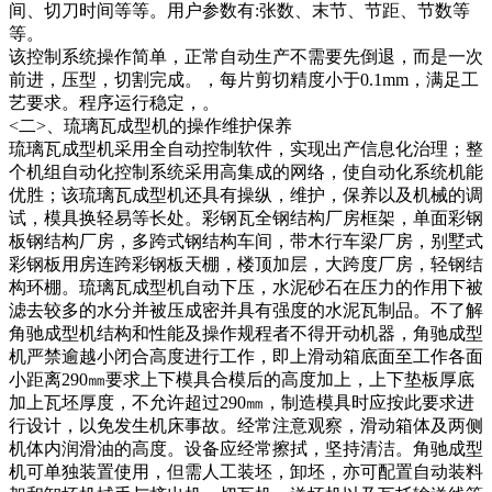
间、切刀时间等等。用户参数有:张数、末节、节距、节数等
等。
该控制系统操作简单，正常自动生产不需要先倒退，而是一次
前进，压型，切割完成。，每片剪切精度小于0.1mm，满足工
艺要求。程序运行稳定，。
<二>、琉璃瓦成型机的操作维护保养
琉璃瓦成型机采用全自动控制软件，实现出产信息化治理；整
个机组自动化控制系统采用高集成的网络，使自动化系统机能
优胜；该琉璃瓦成型机还具有操纵，维护，保养以及机械的调
试，模具换轻易等长处。彩钢瓦全钢结构厂房框架，单面彩钢
板钢结构厂房，多跨式钢结构车间，带木行车梁厂房，别墅式
彩钢板用房连跨彩钢板天棚，楼顶加层，大跨度厂房，轻钢结
构环棚。琉璃瓦成型机自动下压，水泥砂石在压力的作用下被
滤去较多的水分并被压成密并具有强度的水泥瓦制品。不了解
角驰成型机结构和性能及操作规程者不得开动机器，角驰成型
机严禁逾越小闭合高度进行工作，即上滑动箱底面至工作各面
小距离290㎜要求上下模具合模后的高度加上，上下垫板厚底
加上瓦坯厚度，不允许超过290㎜，制造模具时应按此要求进
行设计，以免发生机床事故。经常注意观察，滑动箱体及两侧
机体内润滑油的高度。设备应经常擦拭，坚持清洁。角驰成型
机可单独装置使用，但需人工装坯，卸坯，亦可配置自动装料