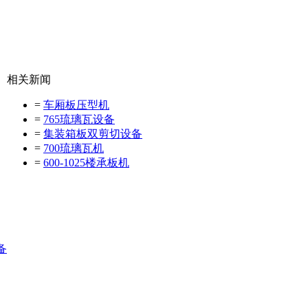
相关新闻
=
车厢板压型机
=
765琉璃瓦设备
=
集装箱板双剪切设备
=
700琉璃瓦机
=
600-1025楼承板机
备